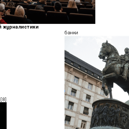
й журналистики
банки
[
8
]