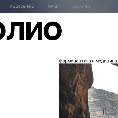
портфолио
блог
команда
о
л
и
о
фармацевтика и медицина