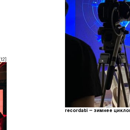
[
12
]
recordati — зимнее цикл